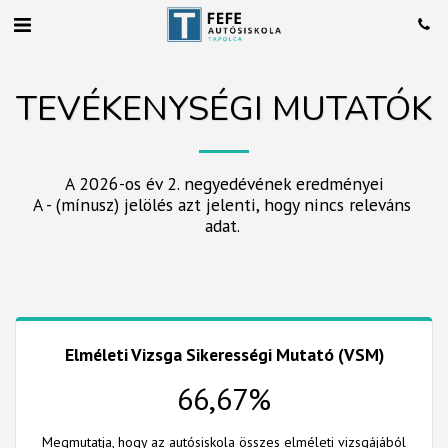
TEVÉKENYSÉGI MUTATÓK
A 2026-os év 2. negyedévének eredményei

A - (mínusz) jelölés azt jelenti, hogy nincs releváns 
adat. 
Elméleti Vizsga Sikerességi Mutató (VSM)
66,67%
Megmutatja, hogy az autósiskola összes elméleti vizsgájából