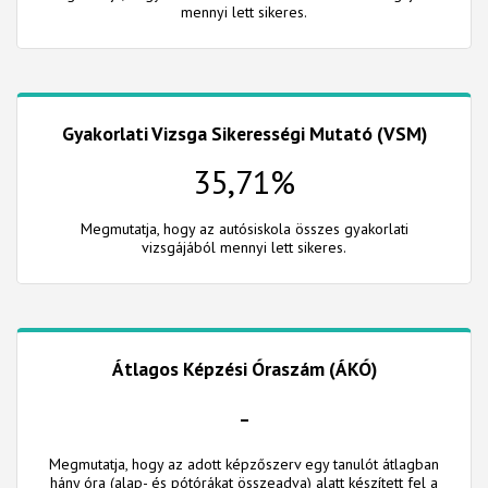
mennyi lett sikeres.
Gyakorlati Vizsga Sikerességi Mutató (VSM)
35,71%
Megmutatja, hogy az autósiskola összes gyakorlati
vizsgájából mennyi lett sikeres.
Átlagos Képzési Óraszám (ÁKÓ)
-
Megmutatja, hogy az adott képzőszerv egy tanulót átlagban
hány óra (alap- és pótórákat összeadva) alatt készített fel a