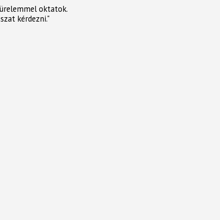
türelemmel oktatok.
zat kérdezni."