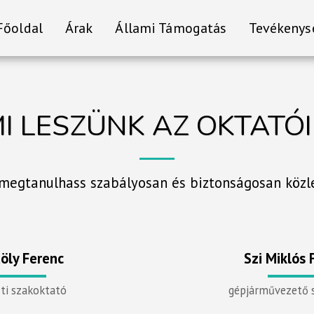
Főoldal
Árak
Állami Támogatás
Tevékenys
I LESZÜNK AZ OKTATÓ
megtanulhass szabályosan és biztonságosan közl
öly Ferenc
Szi Miklós 
ti szakoktató
gépjárművezető 