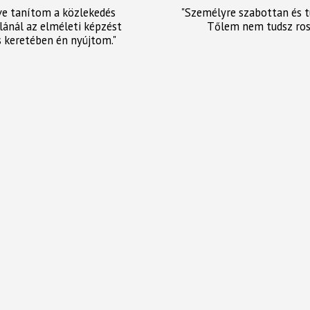
ve tanítom a közlekedés
"Személyre szabottan és 
olánál az elméleti képzést
Tőlem nem tudsz ross
 keretében én nyújtom."