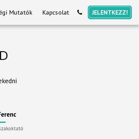
égi Mutatók
Kapcsolat
JELENTKEZZ!
ID
ekedni
Ferenc
szakoktató