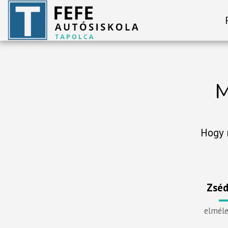
M
Hogy 
Zséd
elméle